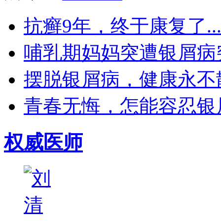
抗癣9年，终于康复了..
哺乳期妈妈突遭银屑病突袭
摆脱银屑病，健康永不散场
青春无悔，怎能容忍银屑
权威医师