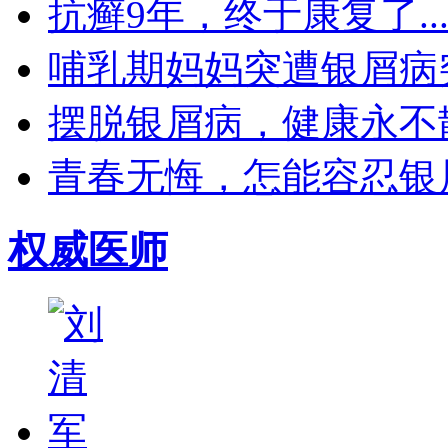
抗癣9年，终于康复了..
哺乳期妈妈突遭银屑病突袭
摆脱银屑病，健康永不散场
青春无悔，怎能容忍银屑
权威医师