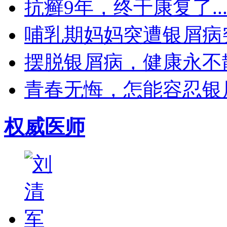
抗癣9年，终于康复了..
哺乳期妈妈突遭银屑病突袭
摆脱银屑病，健康永不散场
青春无悔，怎能容忍银屑
权威医师